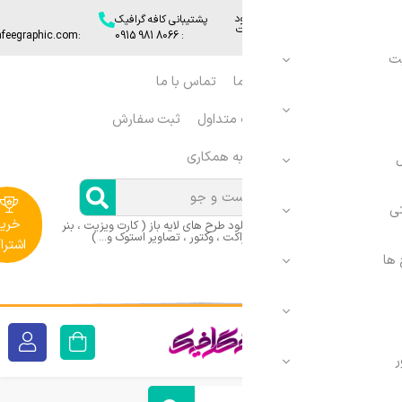
د
پشتیبانی کافه گرافیک
ایمیل
:info[@]cafeegraphic.com
: 8066 981 0915​
ا
تماس با ما
ورود
 متداول
ثبت سفارش
|
ثبت
ه همکاری
نام
خرید
د طرح های لایه باز ( کارت ویزیت ، بنر
اکت ، وکتور ، تصاویر استوک و... )
اشتراک