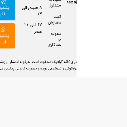
reza
اعتماد
متداول
پشتیبانی
8 صبــح الی
ما را
تلگرام
14
چک
ثبت
سفارش
کنید.
17 الــی 20
عصر
دعوت
پشتیبانی
به
ایــــتا
همکاری
ی کافه گرافیک محفوظ است. هرگونه انتشار، بازنشر، فروش و یا هدیه
یرقانونی و غیرشرعی بوده و بصورت قانونی پیگیری می گردد.