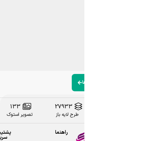
108
133
27933
طرح لایه باز
تصویر استوک
وکتور
راهنما
پشتیبانی
سریع