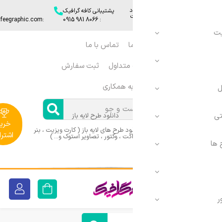
د
پشتیبانی کافه گرافیک
ایمیل
:info[@]cafeegraphic.com
: 8066 981 0915​
ا
تماس با ما
ورود
 متداول
ثبت سفارش
|
ثبت
ه همکاری
نام
دانلود طرح لایه باز
خرید
د طرح های لایه باز ( کارت ویزیت ، بنر
اشتراک
اکت ، وکتور ، تصاویر استوک و... )