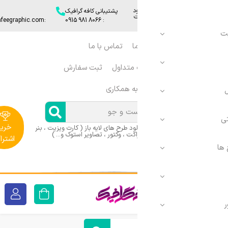
د
پشتیبانی کافه گرافیک
ایمیل
:info[@]cafeegraphic.com
: 8066 981 0915​
ا
تماس با ما
ورود
 متداول
ثبت سفارش
|
ثبت
ه همکاری
نام
خرید
د طرح های لایه باز ( کارت ویزیت ، بنر
اکت ، وکتور ، تصاویر استوک و... )
اشتراک