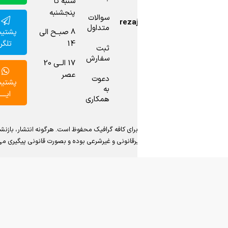
شنبه تا
پنجشنبه
نماد
سوالات
reza
اعتماد
متداول
پشتیبانی
8 صبــح الی
ما را
تلگرام
14
چک
ثبت
سفارش
کنید.
17 الــی 20
عصر
دعوت
پشتیبانی
به
ایــــتا
همکاری
ی کافه گرافیک محفوظ است. هرگونه انتشار، بازنشر، فروش و یا هدیه
یرقانونی و غیرشرعی بوده و بصورت قانونی پیگیری می گردد.