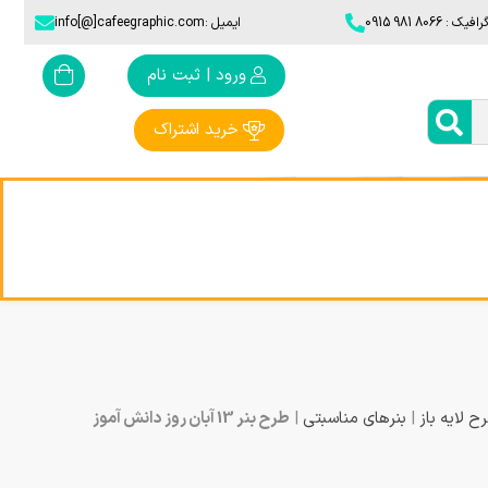
806 981 0915​
ایمیل :info[@]cafeegraphic.com
ورود | ثبت نام
خرید اشتراک
ح لایه باز
|
بنرهای مناسبتی
|
طرح بنر 13 آبان روز دانش آموز