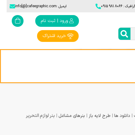
806 981 0915​
ایمیل :info[@]cafeegraphic.com
ورود | ثبت نام
خرید اشتراک
|
دانلود ها
|
طرح لایه باز
|
بنرهای مشاغل
|
بنر لوازم التحریر